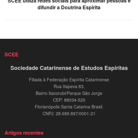
SCEE utiliza redes sociais para aproximar pessoas e
difundir a Doutrina Espírita
SCEE
Sociedade Catarinense de Estudos Espíritas
Filiada à Federação Espírita Catarinense
Rua Itapeva 83,
Bairro Itacorubi/Parque São Jorge
CEP: 88034-520
Florianópolis Santa Catarina Brasil.
CNPJ: 28.689.897/0001-21
Artigos recentes