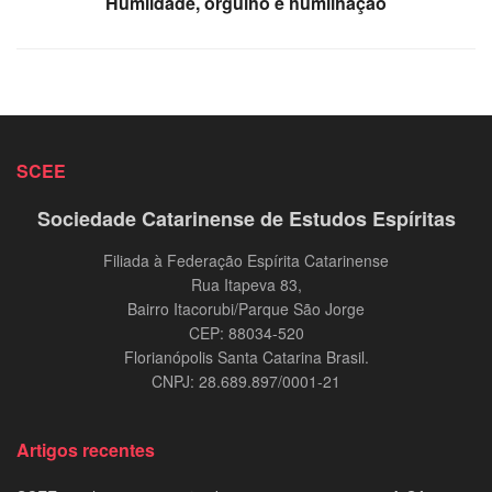
Humildade, orgulho e humilhação
SCEE
Sociedade Catarinense de Estudos Espíritas
Filiada à Federação Espírita Catarinense
Rua Itapeva 83,
Bairro Itacorubi/Parque São Jorge
CEP: 88034-520
Florianópolis Santa Catarina Brasil.
CNPJ: 28.689.897/0001-21
Artigos recentes