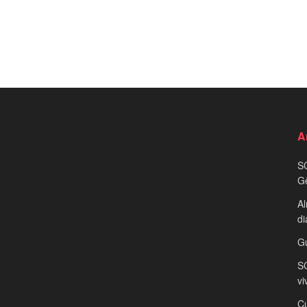
A
S
G
Al
di
G
SC
vi
Cu