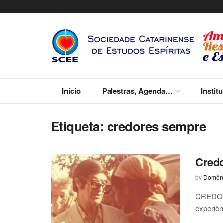
Início
Palestras, Agenda…
Instit
Etiqueta:
credores sempre
Cred
by
Domêni
CREDORE
experiên