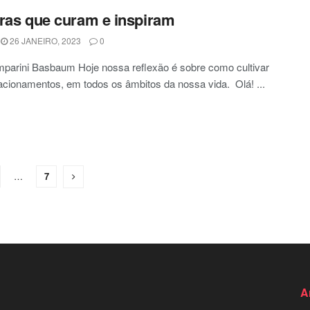
ras que curam e inspiram
26 JANEIRO, 2023
0
parini Basbaum Hoje nossa reflexão é sobre como cultivar
acionamentos, em todos os âmbitos da nossa vida. Olá! ...
…
7
A