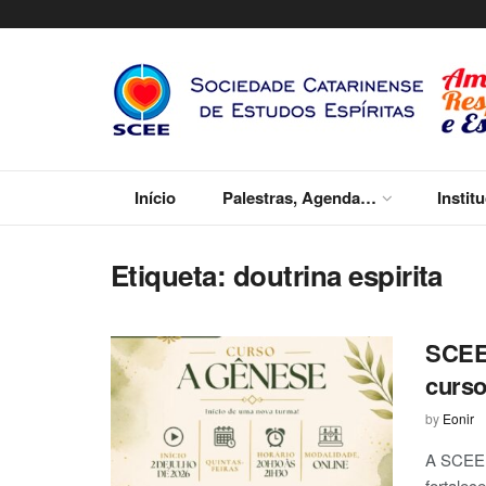
Início
Palestras, Agenda…
Instit
Etiqueta:
doutrina espirita
SCEE
curso
by
Eonir
A SCEE 
fortalec