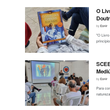
O Liv
Doutr
by
Eonir
"O Livro
princípio
SCEE 
Medi
by
Eonir
Para con
natureza