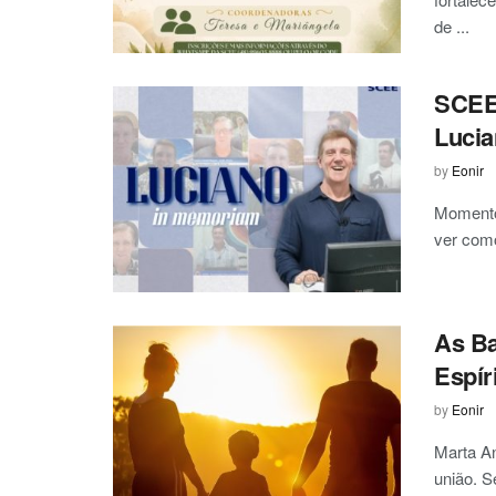
de ...
SCEE
Lucia
by
Eonir
Momento
ver como
As Ba
Espír
by
Eonir
Marta An
união. S