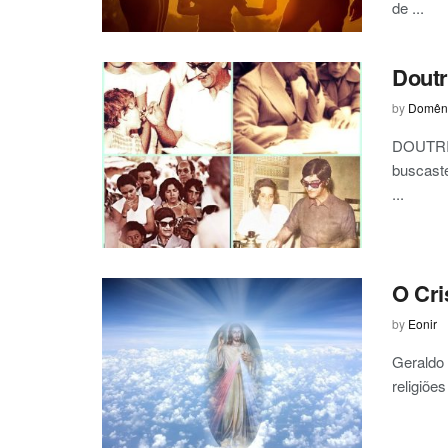
de ...
Doutr
by
Domêni
DOUTRIN
buscaste
...
O Cri
by
Eonir
Geraldo
religiõe