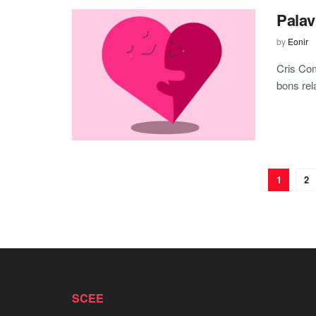
Palav
by
Eonir
Cris Com
bons rel
1
2
SCEE