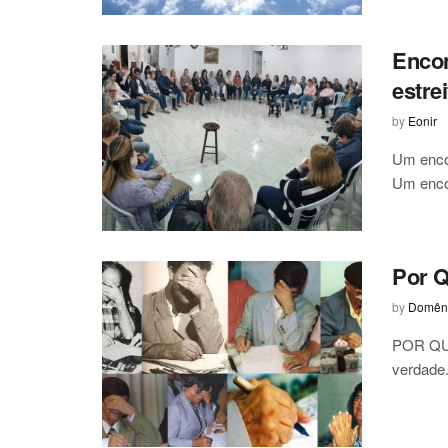
Enco
estre
by
Eonir
Um encon
Um encon
Por Q
by
Domêni
POR QUE
verdade.