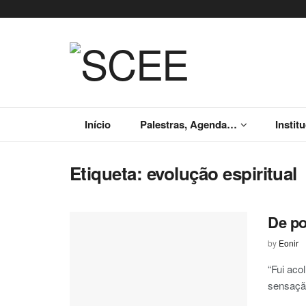
Início
Palestras, Agenda…
Instit
Etiqueta:
evolução espiritual
De po
by
Eonir
“Fui aco
sensação