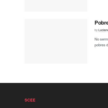
Pobre
by
Lucian
No serm
pobres d
SCEE