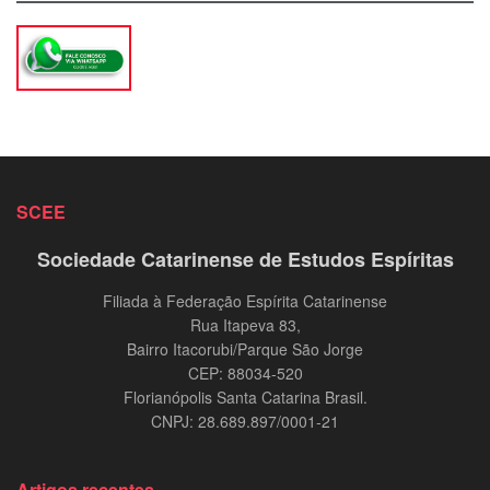
SCEE
Sociedade Catarinense de Estudos Espíritas
Filiada à Federação Espírita Catarinense
Rua Itapeva 83,
Bairro Itacorubi/Parque São Jorge
CEP: 88034-520
Florianópolis Santa Catarina Brasil.
CNPJ: 28.689.897/0001-21
Artigos recentes