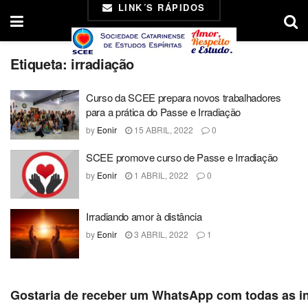
LINK´S RÁPIDOS
Etiqueta:
irradiação
Curso da SCEE prepara novos trabalhadores
para a prática do Passe e Irradiação
by
Eonir
15 ABRIL, 2022
0
SCEE promove curso de Passe e Irradiação
by
Eonir
1 ABRIL, 2022
0
Irradiando amor à distância
by
Eonir
3 ABRIL, 2022
1
Gostaria de receber um WhatsApp com todas as i