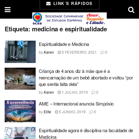
LINK´S RÁPIDOS
Etiqueta:
medicina e espiritualidade
Espiritualidade e Medicina
by
Karen
5 FEVEREIRO, 2021
0
Criança de 4 anos diz à mãe que é a
reencarnação de um bebê abortado e voltou “por
que sentia falta dela”
by
Karen
1 JULHO, 2019
0
AME – Internacional anuncia Simpósio
by
Elite
5 JUNHO, 2019
0
Espiritualidade agora é disciplina na faculdade de
Medicina