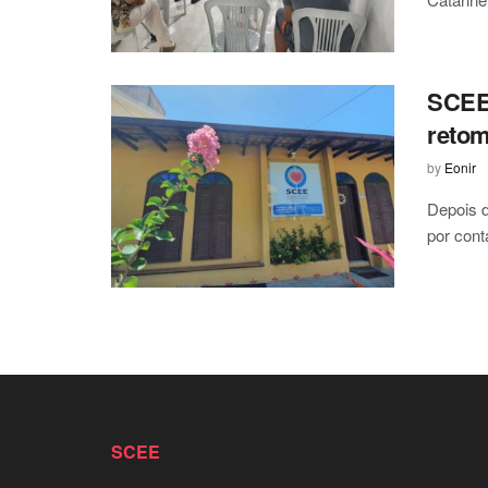
SCEE 
retom
by
Eonir
Depois d
por cont
SCEE