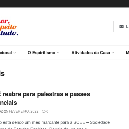
L
ucional
O Espiritismo
Atividades da Casa
M
is
reabre para palestras e passes
nciais
25 FEVEREIRO, 2022
0
ro está sendo um mês marcante para a SCEE – Sociedade
nse de Estudos Espíritas. Depois de um ano e ...