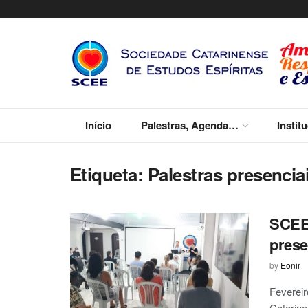
Início
Palestras, Agenda…
Instit
Etiqueta:
Palestras presencia
SCEE 
prese
by
Eonir
Feverei
Catarine