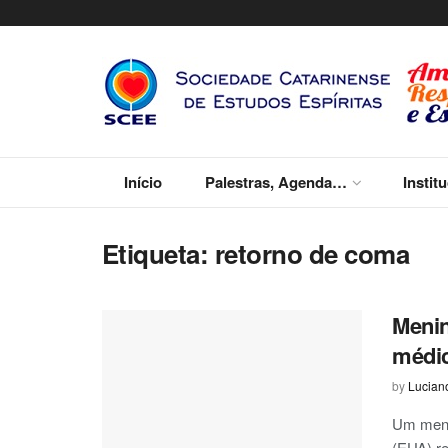
Início
Palestras, Agenda…
Instit
Etiqueta:
retorno de coma
Menin
médic
by
Lucian
Um meni
(EUA) re