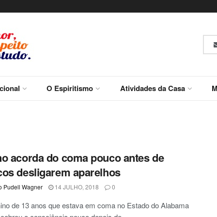
ucional
O Espiritismo
Atividades da Casa
M
o acorda do coma pouco antes de
os desligarem aparelhos
o Pudell Wagner
14 JULHO, 2018
0
no de 13 anos que estava em coma no Estado do Alabama
cobrou a consciência pouco depois de ...