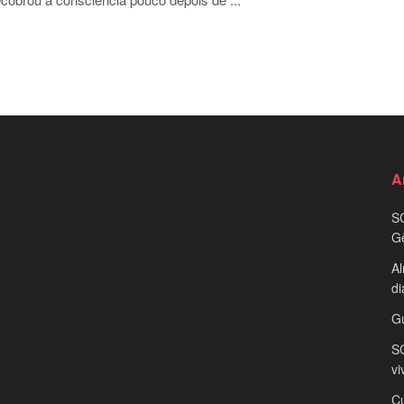
A
S
G
Al
di
G
SC
vi
Cu