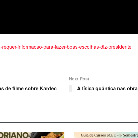
trio-requer-informacao-para-fazer-boas-escolhas-diz-presidente
Next Post
ns de filme sobre Kardec
A física quântica nas obra