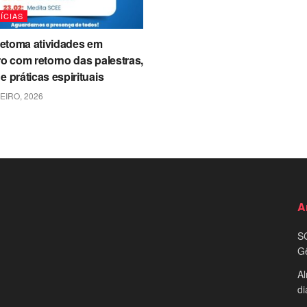
ÍCIAS
etoma atividades em
ro com retorno das palestras,
e práticas espirituais
EIRO, 2026
A
S
G
Al
di