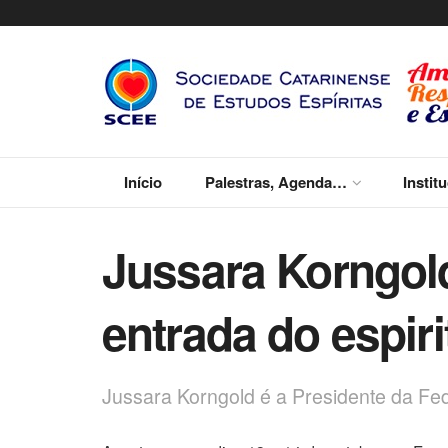
Início
Palestras, Agenda…
Instit
Jussara Korngold
entrada do espir
Jussara Korngold é a Presidente da Fe