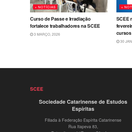
+ NOTÍCIAS
+ NOT
Curso de Passe e Irradiação
SCEE r
fortalece trabalhadores na SCEE
feverei
cursos 
3 MARÇO, 2026
30 JAN
SCEE
Sociedade Catarinense de Estudos
Espíritas
Filiada à Federação Espírita Catarinense
Rua Itapeva 83,