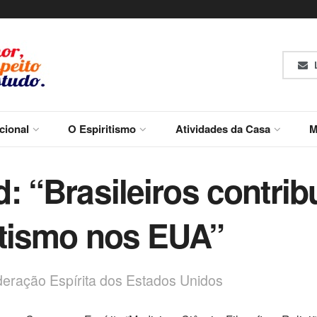
L
ucional
O Espiritismo
Atividades da Casa
M
: “Brasileiros contrib
itismo nos EUA”
deração Espírita dos Estados Unidos