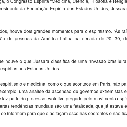
a, o Congresso Espírita “Medicina, Ciência, Filosofia e Religi
presidente da Federação Espírita dos Estados Unidos, Jussara
dos, houve dois grandes momentos para o espiritismo. “As raí
ção de pessoas da América Latina na década de 20, 30, d
houve o que Jussara classifica de uma “invasão brasileira
espíritas nos Estados Unidos.
espiritismo e medicina, como o que acontece em Paris, não p
or exemplo, uma análise da ascensão de governos extremistas 
 faz parte do processo evolutivo pregado pelo movimento espír
rtas tendências mundiais são uma fatalidade, que já estava e
s se informem para que elas façam escolhas coerentes e não fic