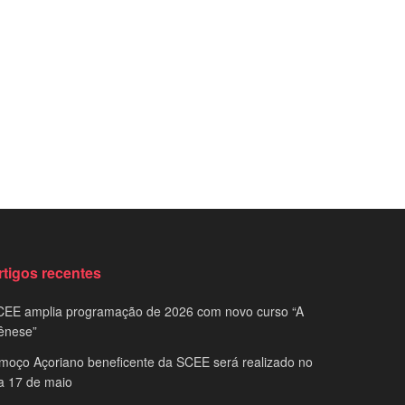
rtigos recentes
CEE amplia programação de 2026 com novo curso “A
ênese”
moço Açoriano beneficente da SCEE será realizado no
a 17 de maio