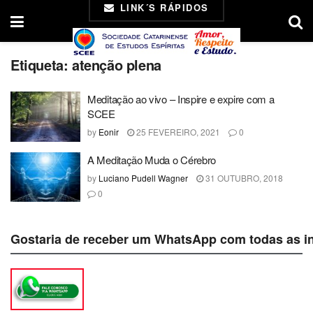
LINK´S RÁPIDOS
Etiqueta:
atenção plena
Meditação ao vivo – Inspire e expire com a
SCEE
by
Eonir
25 FEVEREIRO, 2021
0
A Meditação Muda o Cérebro
by
Luciano Pudell Wagner
31 OUTUBRO, 2018
0
Gostaria de receber um WhatsApp com todas as i