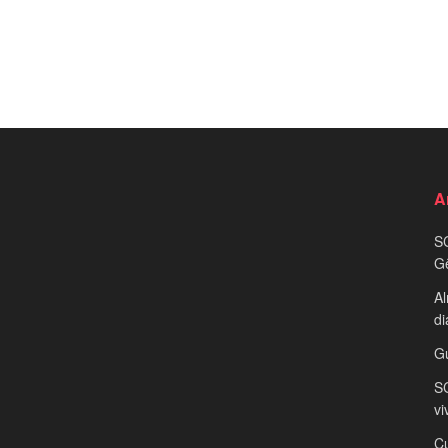
A
S
G
Al
di
G
SC
vi
Cu