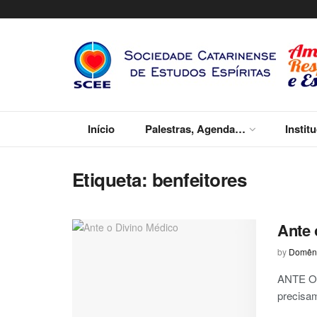
Início
Palestras, Agenda…
Instit
Etiqueta:
benfeitores
Ante 
by
Domêni
ANTE O 
precisam