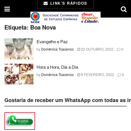
LINK´S RÁPIDOS
Etiqueta:
Boa Nova
Evangelho e Paz
by
Domênica Tcacenco
22 OUTUBRO, 2022
0
Hora a Hora, Dia a Dia
by
Domênica Tcacenco
9 FEVEREIRO, 2022
0
Gostaria de receber um WhatsApp com todas as i