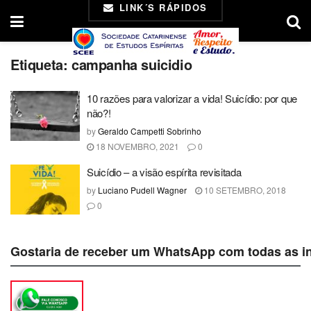
LINK´S RÁPIDOS
Etiqueta:
campanha suicidio
10 razões para valorizar a vida! Suicídio: por que
não?!
by
Geraldo Campetti Sobrinho
18 NOVEMBRO, 2021
0
Suicídio – a visão espírita revisitada
by
Luciano Pudell Wagner
10 SETEMBRO, 2018
0
Gostaria de receber um WhatsApp com todas as i