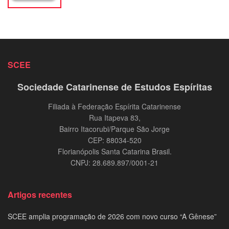
SCEE
Sociedade Catarinense de Estudos Espíritas
Filiada à Federação Espírita Catarinense
Rua Itapeva 83,
Bairro Itacorubi/Parque São Jorge
CEP: 88034-520
Florianópolis Santa Catarina Brasil.
CNPJ: 28.689.897/0001-21
Artigos recentes
SCEE amplia programação de 2026 com novo curso “A Gênese”