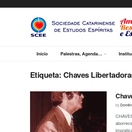
Início
Palestras, Agenda…
Instit
Etiqueta:
Chaves Libertadora
Chave
by
Domêni
CHAVES 
aborrece
impratic