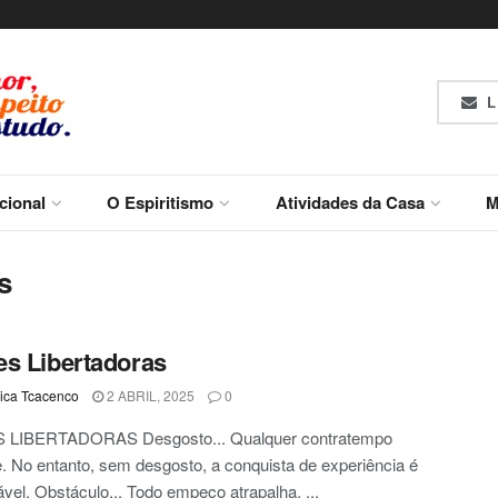
L
ucional
O Espiritismo
Atividades da Casa
M
s
s Libertadoras
ca Tcacenco
2 ABRIL, 2025
0
LIBERTADORAS Desgosto... Qualquer contratempo
. No entanto, sem desgosto, a conquista de experiência é
ável. Obstáculo... Todo empeço atrapalha. ...