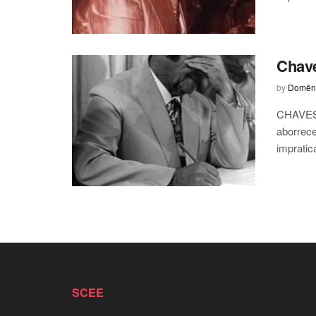
Chave
by
Domêni
CHAVES
aborrece
impratic
SCEE