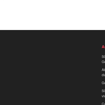
A
S
G
Al
di
G
SC
vi
Cu