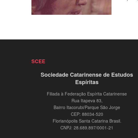
SCEE
Sociedade Catarinense de Estudos
Espíritas
Filiada à Federação Espírita Catarinense
Rua Itapeva 83,
Bairro Itacorubi/Parque São Jorge
CEP: 88034-520
Florianópolis Santa Catarina Brasil.
CNPJ: 28.689.897/0001-21