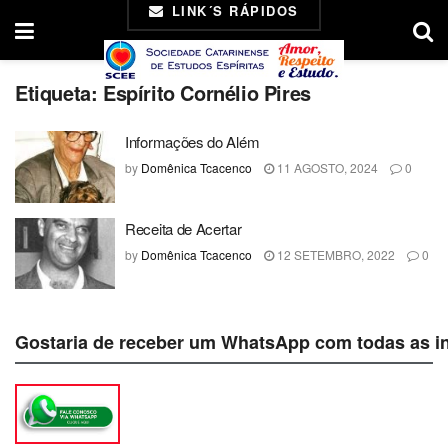
LINK´S RÁPIDOS
Etiqueta:
Espírito Cornélio Pires
Informações do Além
by
Domênica Tcacenco
11 AGOSTO, 2024
0
Receita de Acertar
by
Domênica Tcacenco
12 SETEMBRO, 2022
0
Gostaria de receber um WhatsApp com todas as i