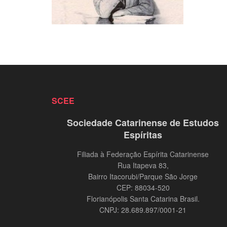
SCEE
Sociedade Catarinense de Estudos
Espíritas
Filiada à Federação Espírita Catarinense
Rua Itapeva 83,
Bairro Itacorubi/Parque São Jorge
CEP: 88034-520
Florianópolis Santa Catarina Brasil.
CNPJ: 28.689.897/0001-21