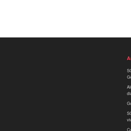
A
S
G
Al
di
G
SC
vi
Cu