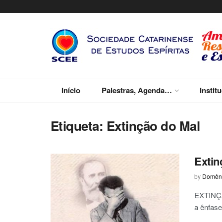
Início
Palestras, Agenda…
Instit
Etiqueta:
Extinção do Mal
Extin
by
Domêni
EXTINÇÃ
a ênfase