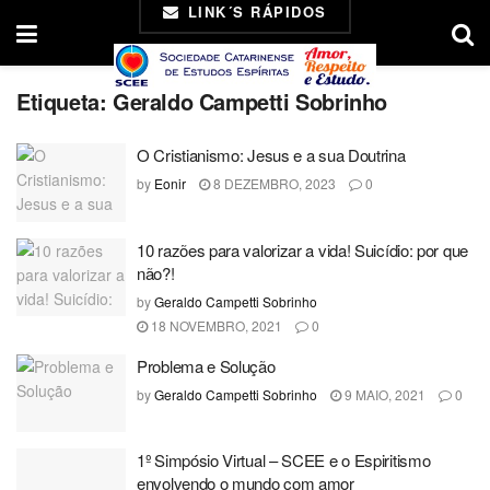
LINK´S RÁPIDOS
Etiqueta:
Geraldo Campetti Sobrinho
O Cristianismo: Jesus e a sua Doutrina
by
Eonir
8 DEZEMBRO, 2023
0
10 razões para valorizar a vida! Suicídio: por que
não?!
by
Geraldo Campetti Sobrinho
18 NOVEMBRO, 2021
0
Problema e Solução
by
Geraldo Campetti Sobrinho
9 MAIO, 2021
0
1º Simpósio Virtual – SCEE e o Espiritismo
envolvendo o mundo com amor