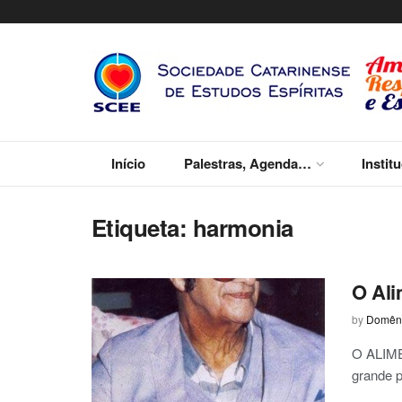
Início
Palestras, Agenda…
Instit
Etiqueta:
harmonia
O Ali
by
Domêni
O ALIME
grande p