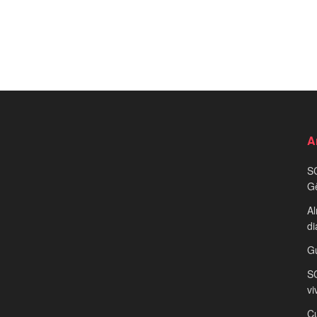
A
S
G
Al
di
G
SC
vi
Cu