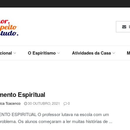
L
ucional
O Espiritismo
Atividades da Casa
M
mento Espiritual
ca Tcacenco
30 OUTUBRO, 2021
0
NTO ESPIRITUAL O professor lutava na escola com um
roblema. Os alunos começaram a ler muitas histórias de ...