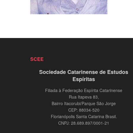
SCEE
Sociedade Catarinense de Estudos
Espíritas
Filiada à Federação Espírita Catarinense
Rua Itapeva 83,
Bairro Itacorubi/Parque São Jorge
CEP: 88034-520
Florianópolis Santa Catarina Brasil.
CNPJ: 28.689.897/0001-21