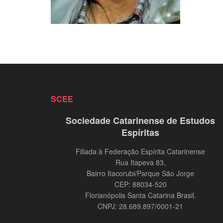
SCEE
Sociedade Catarinense de Estudos
Espíritas
Filiada à Federação Espírita Catarinense
Rua Itapeva 83,
Bairro Itacorubi/Parque São Jorge
CEP: 88034-520
Florianópolis Santa Catarina Brasil.
CNPJ: 28.689.897/0001-21