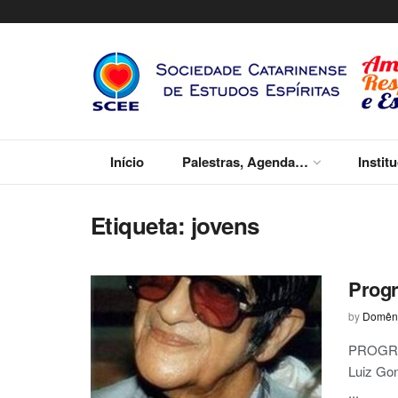
Início
Palestras, Agenda…
Instit
Etiqueta:
jovens
Progr
by
Domêni
PROGRAM
Luiz Go
...