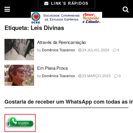
LINK´S RÁPIDOS
Etiqueta:
Leis Divinas
Através da Reencarnação
by
Domênica Tcacenco
24 JULHO, 2024
0
Em Plena Prova
by
Domênica Tcacenco
23 MARÇO, 2023
0
Gostaria de receber um WhatsApp com todas as i