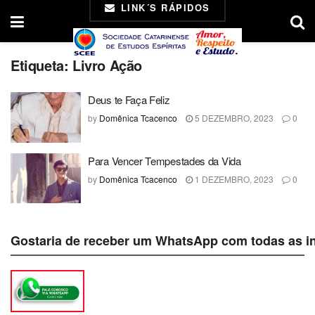
LINK´S RÁPIDOS
Etiqueta:
Livro Ação
Deus te Faça Feliz
by
Domênica Tcacenco
5 DEZEMBRO, 2023
0
Para Vencer Tempestades da Vida
by
Domênica Tcacenco
1 DEZEMBRO, 2023
0
Gostaria de receber um WhatsApp com todas as i