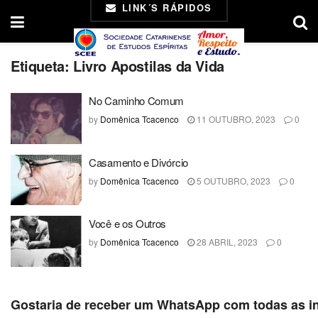
LINK´S RÁPIDOS
Etiqueta:
Livro Apostilas da Vida
No Caminho Comum
by
Domênica Tcacenco
11 OUTUBRO, 2023
0
Casamento e Divórcio
by
Domênica Tcacenco
5 OUTUBRO, 2023
0
Você e os Outros
by
Domênica Tcacenco
28 ABRIL, 2023
0
Gostaria de receber um WhatsApp com todas as i