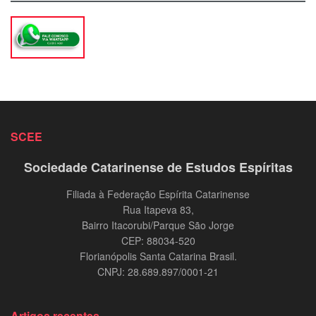
SCEE
Sociedade Catarinense de Estudos Espíritas
Filiada à Federação Espírita Catarinense
Rua Itapeva 83,
Bairro Itacorubi/Parque São Jorge
CEP: 88034-520
Florianópolis Santa Catarina Brasil.
CNPJ: 28.689.897/0001-21
Artigos recentes