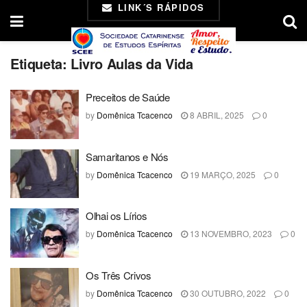
LINK´S RÁPIDOS
Etiqueta:
Livro Aulas da Vida
Preceitos de Saúde
by
Domênica Tcacenco
8 ABRIL, 2025
0
Samaritanos e Nós
by
Domênica Tcacenco
19 MARÇO, 2025
0
Olhai os Lírios
by
Domênica Tcacenco
13 NOVEMBRO, 2023
0
Os Três Crivos
by
Domênica Tcacenco
30 OUTUBRO, 2022
0