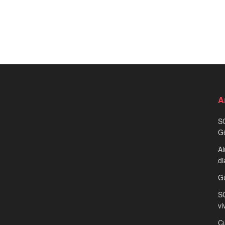
A
S
G
Al
di
G
SC
vi
Cu