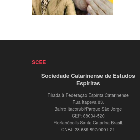
SCEE
Sociedade Catarinense de Estudos
Espíritas
Filiada à Federação Espírita Catarinense
Rua Itapeva 83,
Bairro Itacorubi/Parque São Jorge
CEP: 88034-520
Florianópolis Santa Catarina Brasil.
CNPJ: 28.689.897/0001-21