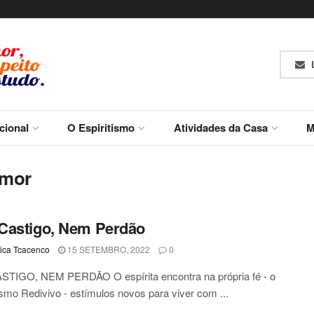
L
ucional
O Espiritismo
Atividades da Casa
M
Amor
Castigo, Nem Perdão
ca Tcacenco
15 SETEMBRO, 2022
0
TIGO, NEM PERDÃO O espírita encontra na própria fé - o
ismo Redivivo - estímulos novos para viver com ...