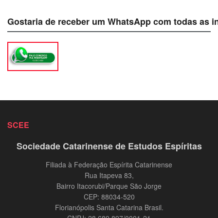
Gostaria de receber um WhatsApp com todas as i
SCEE
Sociedade Catarinense de Estudos Espíritas
Filiada à Federação Espírita Catarinense
Rua Itapeva 83,
Bairro Itacorubi/Parque São Jorge
CEP: 88034-520
Florianópolis Santa Catarina Brasil.
CNPJ: 28.689.897/0001-21