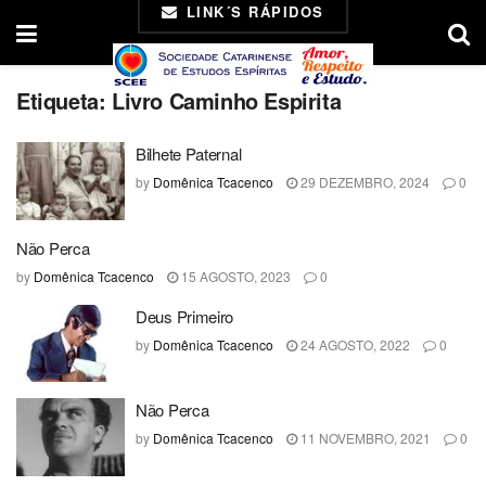
LINK´S RÁPIDOS
Etiqueta:
Livro Caminho Espirita
Bilhete Paternal
by
Domênica Tcacenco
29 DEZEMBRO, 2024
0
Não Perca
by
Domênica Tcacenco
15 AGOSTO, 2023
0
Deus Primeiro
by
Domênica Tcacenco
24 AGOSTO, 2022
0
Não Perca
by
Domênica Tcacenco
11 NOVEMBRO, 2021
0