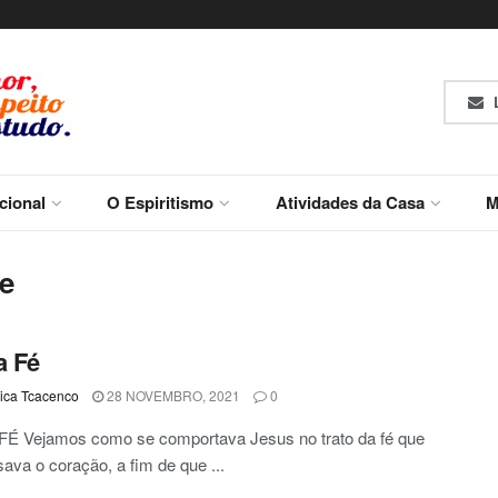
L
ucional
O Espiritismo
Atividades da Casa
M
ue
a Fé
ca Tcacenco
28 NOVEMBRO, 2021
0
FÉ Vejamos como se comportava Jesus no trato da fé que
sava o coração, a fim de que ...