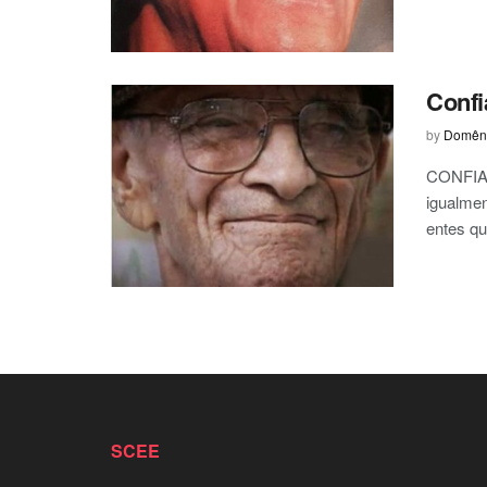
Confi
by
Domêni
CONFIA 
igualmen
entes qu
SCEE