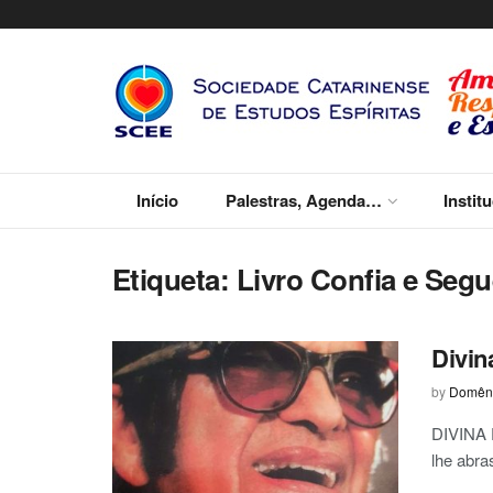
Início
Palestras, Agenda…
Instit
Etiqueta:
Livro Confia e Seg
Divin
by
Domêni
DIVINA 
lhe abra