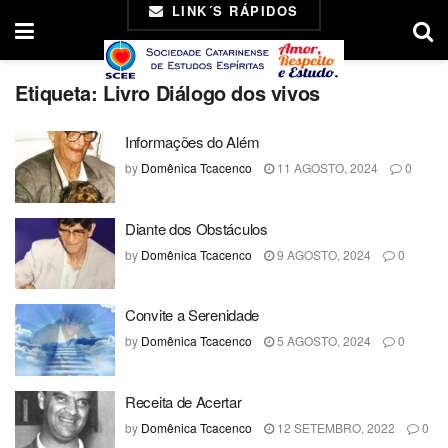
LINK´S RÁPIDOS
Etiqueta:
Livro Diálogo dos vivos
Informações do Além
by
Domênica Tcacenco
11 AGOSTO, 2024
0
Diante dos Obstáculos
by
Domênica Tcacenco
9 AGOSTO, 2024
0
Convite a Serenidade
by
Domênica Tcacenco
5 AGOSTO, 2024
0
Receita de Acertar
by
Domênica Tcacenco
12 SETEMBRO, 2022
0