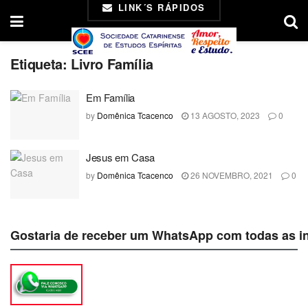
LINK´S RÁPIDOS
Etiqueta:
Livro Família
Em Família
by
Domênica Tcacenco
13 AGOSTO, 2023
0
Jesus em Casa
by
Domênica Tcacenco
26 NOVEMBRO, 2021
0
Gostaria de receber um WhatsApp com todas as i