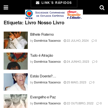
LINK´S RÁPIDOS
Etiqueta:
Livro Nosso Livro
Bilhete Fraterno
by
Domênica Tcacenco
22 JULHO, 2024
0
Tudo é Atração
by
Domênica Tcacenco
24 JUNHO, 2023
0
Estás Doente?…
by
Domênica Tcacenco
25 MAIO, 2023
0
Evangelho e Paz
by
Domênica Tcacenco
22 OUTUBRO, 2022
0