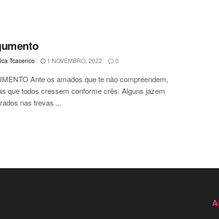
gumento
ca Tcacenco
1 NOVEMBRO, 2022
0
ENTO Ante os amados que te não compreendem,
ias que todos cressem conforme crês. Alguns jazem
ados nas trevas ...
A