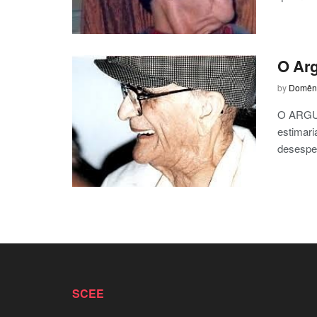
O Ar
by
Domêni
O ARGUM
estimar
desesper
SCEE