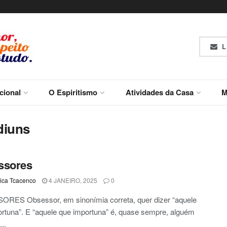
L
ucional
O Espiritismo
Atividades da Casa
M
diuns
ssores
ca Tcacenco
4 JANEIRO, 2025
0
RES Obsessor, em sinonímia correta, quer dizer “aquele
rtuna”. E “aquele que importuna” é, quase sempre, alguém
..