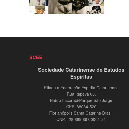
SCEE
Sociedade Catarinense de Estudos
Espíritas
Filiada à Federação Espírita Catarinense
Rua Itapeva 83,
Bairro Itacorubi/Parque São Jorge
CEP: 88034-520
Florianópolis Santa Catarina Brasil.
CNPJ: 28.689.897/0001-21