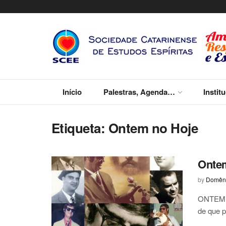
Início
Palestras, Agenda…
Instit
Etiqueta:
Ontem no Hoje
Onte
by
Domêni
ONTEM N
de que p