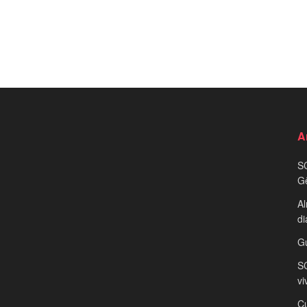
A
S
G
Al
di
G
SC
vi
Cu