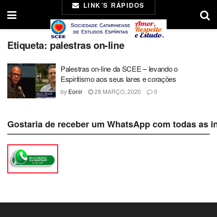
LINK´S RÁPIDOS
Etiqueta:
palestras on-line
Palestras on-line da SCEE – levando o
Espiritismo aos seus lares e corações
by
Eonir
28 MARÇO, 2020
0
Gostaria de receber um WhatsApp com todas as i