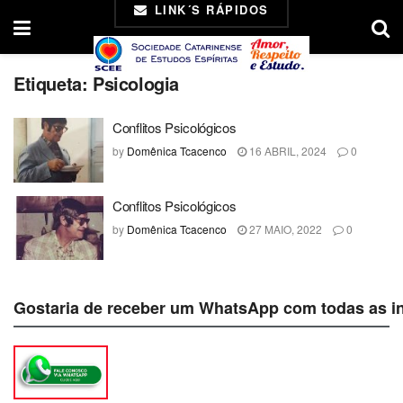
LINK´S RÁPIDOS
Etiqueta:
Psicologia
Conflitos Psicológicos
by
Domênica Tcacenco
16 ABRIL, 2024
0
Conflitos Psicológicos
by
Domênica Tcacenco
27 MAIO, 2022
0
Gostaria de receber um WhatsApp com todas as i