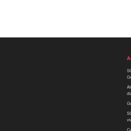
A
S
G
Al
di
G
SC
vi
Cu