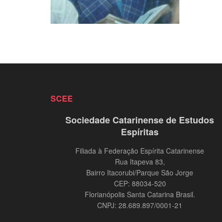
SCEE
Sociedade Catarinense de Estudos
Espíritas
Filiada à Federação Espírita Catarinense
Rua Itapeva 83,
Bairro Itacorubi/Parque São Jorge
CEP: 88034-520
Florianópolis Santa Catarina Brasil.
CNPJ: 28.689.897/0001-21