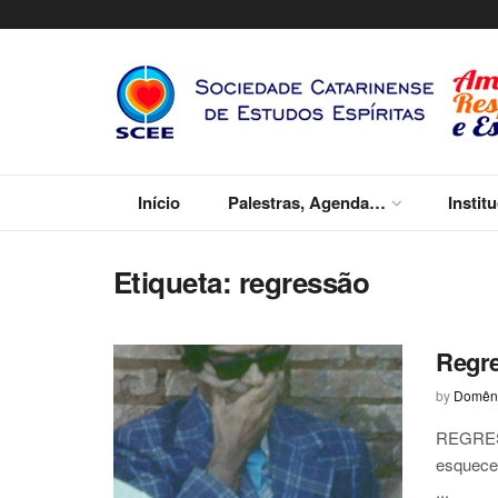
Início
Palestras, Agenda…
Instit
Etiqueta:
regressão
Regr
by
Domêni
REGRESS
esquecer
...