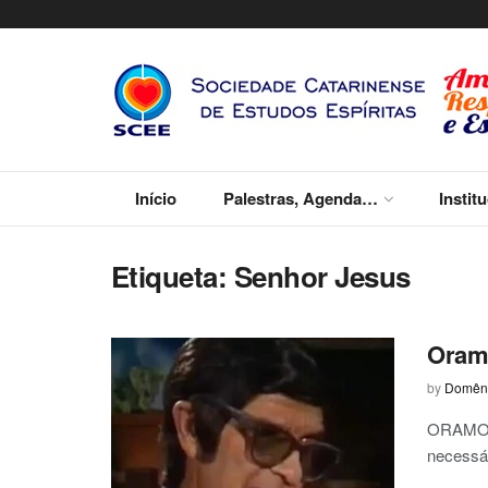
Início
Palestras, Agenda…
Instit
Etiqueta:
Senhor Jesus
Oram
by
Domêni
ORAMOS 
necessár