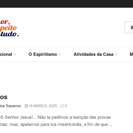
ucional
O Espiritismo
Atividades da Casa
M
os
ca Tcacenco
16 MARÇO, 2025
0
Senhor Jesus!... Não te pedimos a isenção das provas
ias; mas, apelamos para tua misericórdia, a fim de que ...