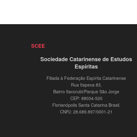
SCEE
Sociedade Catarinense de Estudos
Espíritas
Filiada à Federação Espírita Catarinense
Rua Itapeva 83,
Bairro Itacorubi/Parque São Jorge
CEP: 88034-520
Florianópolis Santa Catarina Brasil.
CNPJ: 28.689.897/0001-21