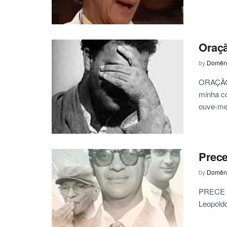
Oraçã
by
Domêni
ORAÇÃO 
minha co
ouve-me 
Prece
by
Domêni
PRECE À
Leopold