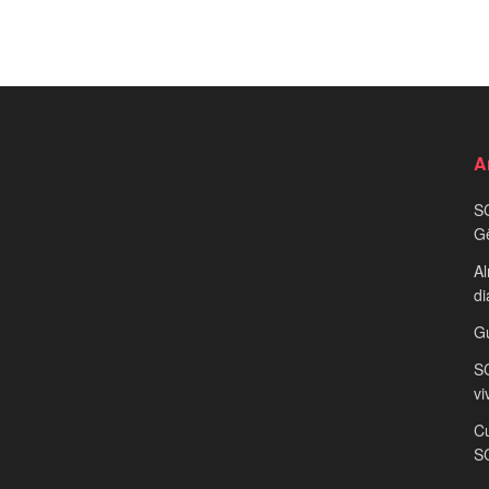
A
S
G
Al
di
G
SC
vi
Cu
S