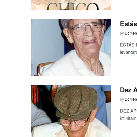
Está
by
Domêni
ESTÁS D
levantará
Dez 
by
Domêni
DEZ APO
infinita