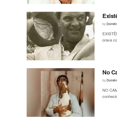
Exist
by
Domêni
EXISTÊN
orava co
No C
by
Domêni
NO CAMP
conhecid