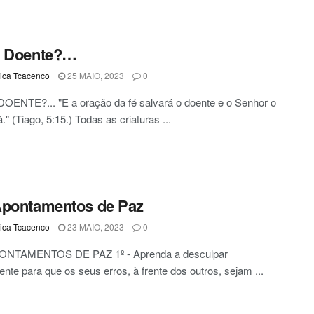
s Doente?…
ca Tcacenco
25 MAIO, 2023
0
OENTE?... "E a oração da fé salvará o doente e o Senhor o
." (Tiago, 5:15.) Todas as criaturas ...
Apontamentos de Paz
ca Tcacenco
23 MAIO, 2023
0
NTAMENTOS DE PAZ 1º - Aprenda a desculpar
mente para que os seus erros, à frente dos outros, sejam ...