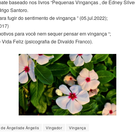
bate baseado nos livros “Pequenas Vinganças , de Edney Silves
rigo Santoro.
ara fugir do sentimento de vingança ” (05.jul.2022);
2017)
 motivos para você nem sequer pensar em vingança “;
e Vida Feliz (psicografia de Divaldo Franco).
 de Ângelisde Ângelis
Vingador
Vingança