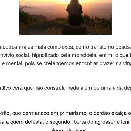
s outros males mais complexos, como transtorno obsess
vívio social, hipnotizado pela monoideia, enfim, o que t
 e mental, pois se pretendemos encontrar prazer na v
ngativo verá que não construiu nada além de uma vida d
írito, que permanece em primarismo; o perdão exalça o i
tiva a quem detesta; o segundo liberta do agressor e len
alegria de viver.”