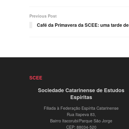
Previous Post
Café da Primavera da SCEE: uma tarde del
SCEE
Sociedade Catarinense de Estudos
Espíritas
Filiada à Federação Espírita Catarinense
Rua Itapeva 83,
Bairro Itacorubi/Parque São Jorge
CEP: 88034-520