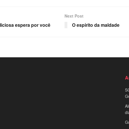
Next Post
iciosa espera por você
O espírito da maldade
A
S
G
Al
di
G