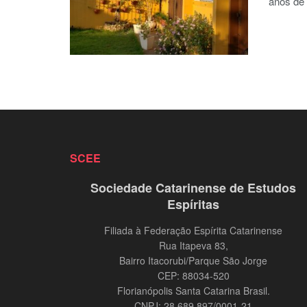
anos de 
SCEE
Sociedade Catarinense de Estudos
Espíritas
Filiada à Federação Espírita Catarinense
Rua Itapeva 83,
Bairro Itacorubi/Parque São Jorge
CEP: 88034-520
Florianópolis Santa Catarina Brasil.
CNPJ: 28.689.897/0001-21