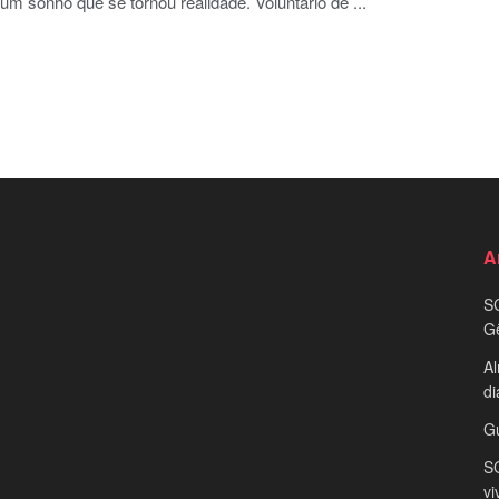
um sonho que se tornou realidade. Voluntário de ...
A
S
G
Al
di
G
SC
vi