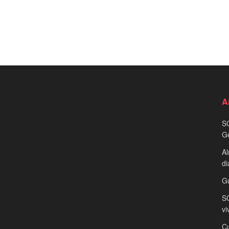
A
S
G
Al
di
G
SC
vi
Cu