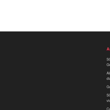
A
S
G
Al
di
G
SC
vi
Cu