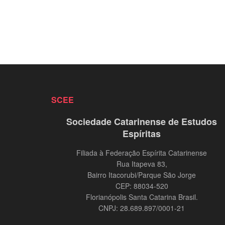
SCEE
Sociedade Catarinense de Estudos
Espíritas
Filiada à Federação Espírita Catarinense
Rua Itapeva 83,
Bairro Itacorubi/Parque São Jorge
CEP: 88034-520
Florianópolis Santa Catarina Brasil.
CNPJ: 28.689.897/0001-21