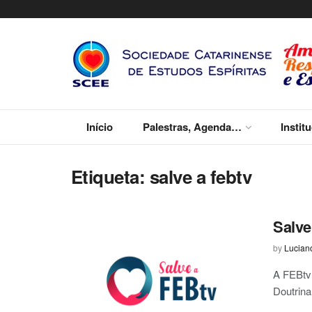
Início
Palestras, Agenda…
Instit
Etiqueta:
salve a febtv
Salve
by
Lucian
A FEBtv 
Doutrina