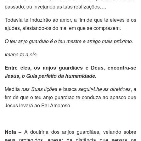
passado, ou invejando as tuas realizações….
Todavia te induzirão ao amor, a fim de que te eleves e os
ajudes, afastando-os do mal em que se comprazem.
O teu anjo guardião é o teu mestre e amigo mais próximo.
Imana-te a ele.
Entre eles, os anjos guardiães e Deus, encontra-se
Jesus
,
o Guia perfeito da humanidade.
Medita
nas Suas lições
e busca
seguir-Lhe as diretrizes
, a
fim de que o teu anjo guardião te conduza ao aprisco que
Jesus levará ao Pai Amoroso.
Nota –
A doutrina dos anjos guardiães, velando sobre
seus protegidos, apesar da distância que separa os