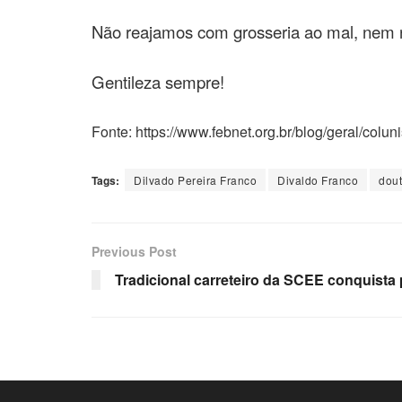
Não reajamos com grosseria ao mal, nem n
Gentileza sempre!
Fonte: https://www.febnet.org.br/blog/geral/coluni
Tags:
Dilvado Pereira Franco
Divaldo Franco
dout
Previous Post
Tradicional carreteiro da SCEE conquista