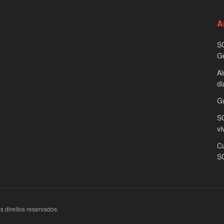
A
S
G
Al
di
G
SC
vi
Cu
S
 direitos reservados.