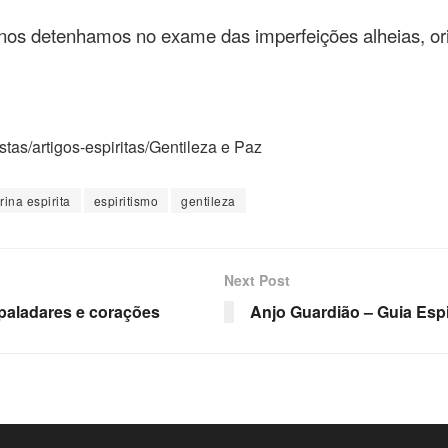
os detenhamos no exame das imperfeições alheias, ori
stas/artigos-espiritas/Gentileza e Paz
rina espirita
espiritismo
gentileza
Next Post
 paladares e corações
Anjo Guardião – Guia Espi