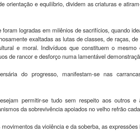
 orientação e equilíbrio, dividem as criaturas e atira
oram logradas em milênios de sacrifícios, quando idea
samente exaltadas as lutas de classes, de raças, de 
ltural e moral. Indivíduos que constituem o mesmo c
s de rancor e desforço numa lamentável demonstração
ersária do progresso, manifestam-se nas carranc
desejam permitir-se tudo sem respeito aos outros e 
ismos da sobrevivência apoiados no velho refrão cada 
 movimentos da violência e da soberba, as expressões 