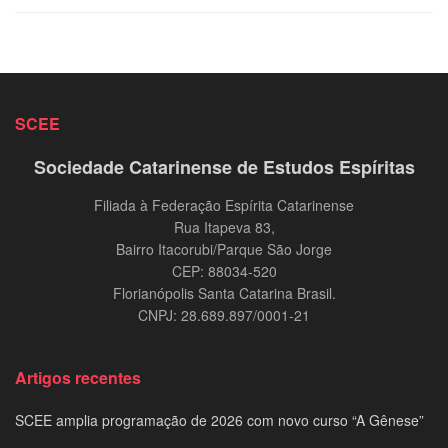
SCEE
Sociedade Catarinense de Estudos Espíritas
Filiada à Federação Espírita Catarinense
Rua Itapeva 83,
Bairro Itacorubi/Parque São Jorge
CEP: 88034-520
Florianópolis Santa Catarina Brasil.
CNPJ: 28.689.897/0001-21
Artigos recentes
SCEE amplia programação de 2026 com novo curso “A Gênese”