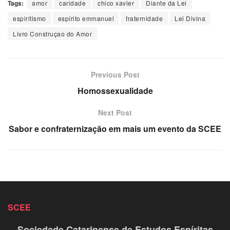
Tags:
amor
caridade
chico xavier
Diante da Lei
espiritismo
espírito emmanuel
fraternidade
Lei Divina
Livro Construçao do Amor
Previous Post
Homossexualidade
Next Post
Sabor e confraternização em mais um evento da SCEE
SCEE
Sociedade Catarinense de Estudos Espíritas