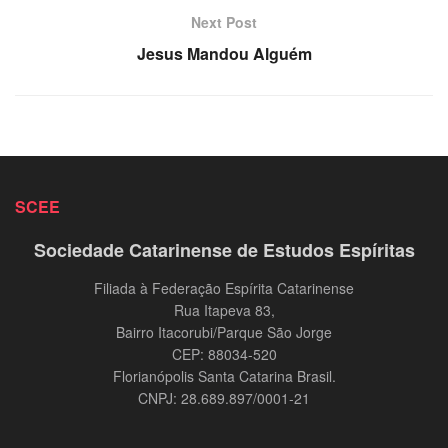
Next Post
Jesus Mandou Alguém
SCEE
Sociedade Catarinense de Estudos Espíritas
Filiada à Federação Espírita Catarinense
Rua Itapeva 83,
Bairro Itacorubi/Parque São Jorge
CEP: 88034-520
Florianópolis Santa Catarina Brasil.
CNPJ: 28.689.897/0001-21