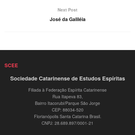
Next Post
José da Galiléia
SCEE
Sociedade Catarinense de Estudos Espíritas
Filiada à Federação Espírita Catarinense
Rua Itapeva 83,
Bairro Itacorubi/Parque São Jorge
CEP: 88034-520
Florianópolis Santa Catarina Brasil.
CNPJ: 28.689.897/0001-21