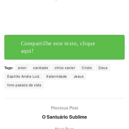
Compartilhe este texto, clique
aqui!
Compartilhe este texto, clique
aqui!
Tags:
amor
caridade
chico xavier
Cristo
Deus
Espirito Andre Luiz
fraternidade
Jesus
livro passos da vida
Previous Post
O Santuário Sublime
Next Post