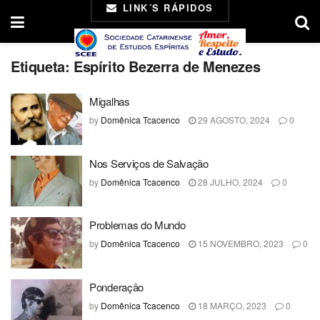
LINK´S RÁPIDOS
Etiqueta:
Espírito Bezerra de Menezes
Migalhas
by
Domênica Tcacenco
29 AGOSTO, 2024
0
Nos Serviços de Salvação
by
Domênica Tcacenco
28 JULHO, 2024
0
Problemas do Mundo
by
Domênica Tcacenco
15 NOVEMBRO, 2023
0
Ponderação
by
Domênica Tcacenco
18 MARÇO, 2023
0