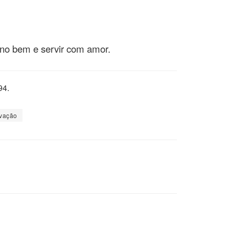
 no bem e servir com amor.
94.
ovação