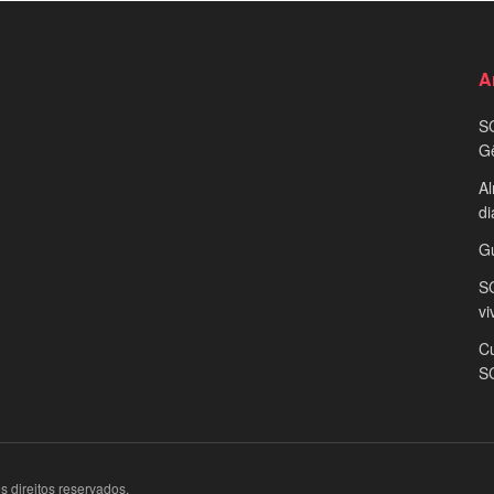
A
S
G
Al
di
G
SC
vi
Cu
S
 direitos reservados.